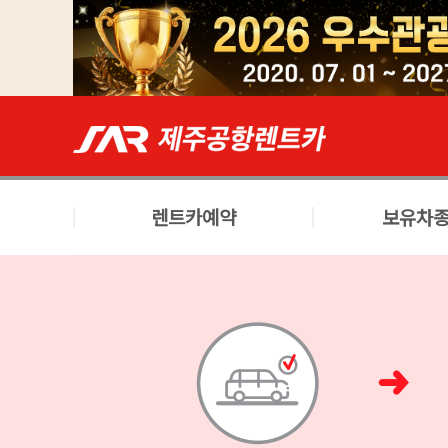
렌트카예약
보유차