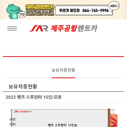
보유차종현황
보유차종현황
2022 벤츠 스프린터 15인/오토