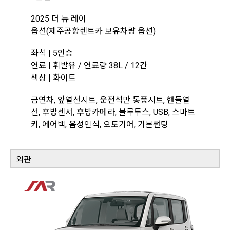
2025 더 뉴 레이
옵션(제주공항렌트카 보유차량 옵션)
좌석 | 5인승
연료 | 휘발유 / 연료량 38L / 12칸
색상 | 화이트
금연차, 앞열선시트, 운전석만 통풍시트, 핸들열
선, 후방센서, 후방카메라, 블루투스, USB, 스마트
키, 에어백, 음성인식, 오토기어, 기본썬팅
외관